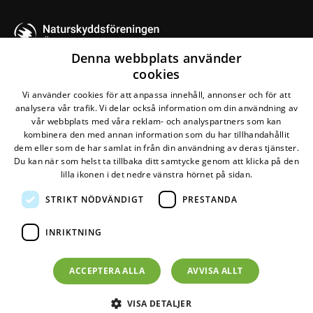
Älvsbyn
Denna webbplats använder
cookies
Kontakta oss
Vi använder cookies för att anpassa innehåll, annonser och för att
analysera vår trafik. Vi delar också information om din användning av
Naturskyddsföreningen Älvsbyn
vår webbplats med våra reklam- och analyspartners som kan
kombinera den med annan information som du har tillhandahållit
Maila oss
dem eller som de har samlat in från din användning av deras tjänster.
Du kan när som helst ta tillbaka ditt samtycke genom att klicka på den
lilla ikonen i det nedre vänstra hörnet på sidan.
STRIKT NÖDVÄNDIGT
PRESTANDA
Den här webbplatsen drivs av
Glesys AB
med
Bra
Miljöval-märkt
el från
Falkenberg Energi
INRIKTNING
©
2026
Naturskyddsföreningen
Om personuppgifter
ACCEPTERA ALLA
AVVISA ALLT
Om cookies
VISA DETALJER